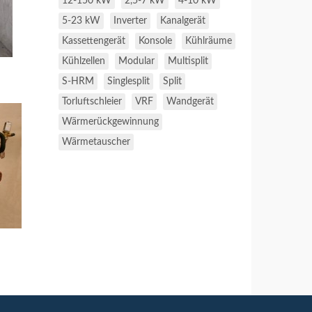
12-150 kW
2,5-7 kW
4-10 kW
5-23 kW
Inverter
Kanalgerät
Kassettengerät
Konsole
Kühlräume
Kühlzellen
Modular
Multisplit
g
S-HRM
Singlesplit
Split
Torluftschleier
VRF
Wandgerät
Wärmerückgewinnung
Wärmetauscher