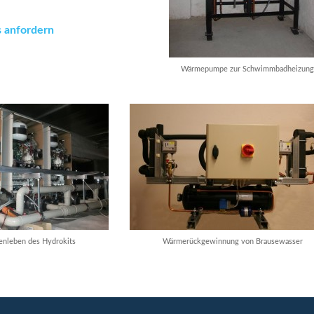
s anfordern
Wärmepumpe zur Schwimmbadheizun
enleben des Hydrokits
Wärmerückgewinnung von Brausewasser