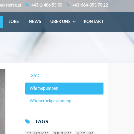
ce@stefek.at
+43-1-406 53 50
+43-664-853 70 22
JOBS
NEWS
ÜBER UNS
KONTAKT
-86°C
Wärmepumpen
Wärmerückgewinnung
TAGS