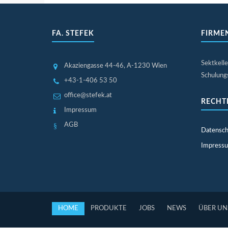
FA. STEFEK
FIRME
Sektkelle
Akaziengasse 44-46
, A-1230 Wien
Schulungs
+43-1-406 53 50
office@stefek.at
RECHT
Impressum
AGB
Datensch
Impress
HOME
PRODUKTE
JOBS
NEWS
ÜBER UN