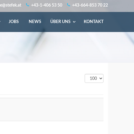
ce@stefek.at
+43-1-406 53 50
+43-664-853 70 22
JOBS
NEWS
ÜBER UNS
KONTAKT
Anzeige
#