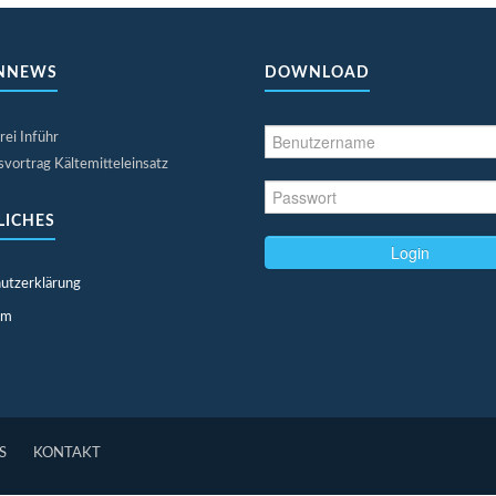
NNEWS
DOWNLOAD
rei Inführ
vortrag Kältemitteleinsatz
LICHES
Login
utzerklärung
um
S
KONTAKT