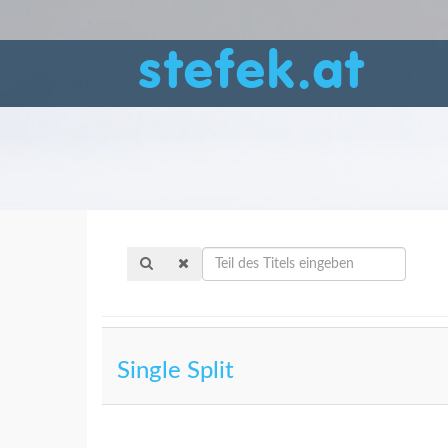
stefek.at
Teil
des
Titels
eingeben
Single Split