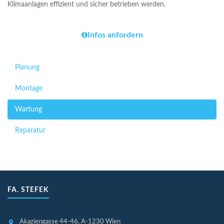
Klimaanlagen effizient und sicher betrieben werden.
Infos anfordern
Planung
Montage
Wartung
Reparatur
FA. STEFEK
Akaziengasse 44-46
, A-1230 Wien