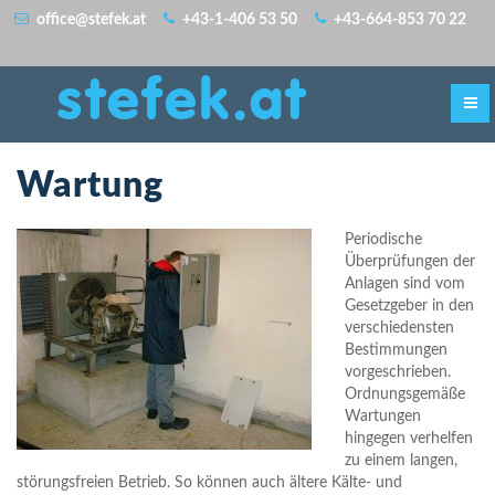
office@stefek.at
+43-1-406 53 50
+43-664-853 70 22
stefek.at
Wartung
Periodische
Überprüfungen der
Anlagen sind vom
Gesetzgeber in den
verschiedensten
Bestimmungen
vorgeschrieben.
Ordnungsgemäße
Wartungen
hingegen verhelfen
zu einem langen,
störungsfreien Betrieb. So können auch ältere Kälte- und