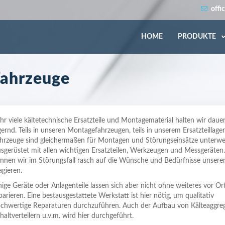
offi
HOME
PRODUKTE
Fahrzeuge
hr viele kältetechnische Ersatzteile und Montagematerial halten wir daue
gernd. Teils in unseren Montagefahrzeugen, teils in unserem Ersatzteillage
hrzeuge sind gleichermaßen für Montagen und Störungseinsätze unterwe
sgerüstet mit allen wichtigen Ersatzteilen, Werkzeugen und Messgeräten
nnen wir im Störungsfall rasch auf die Wünsche und Bedürfnisse unser
agieren.
nige Geräte oder Anlagenteile lassen sich aber nicht ohne weiteres vor Or
parieren. Eine bestausgestattete Werkstatt ist hier nötig, um qualitativ
chwertige Reparaturen durchzuführen. Auch der Aufbau von Kälteaggreg
haltverteilern u.v.m. wird hier durchgeführt.