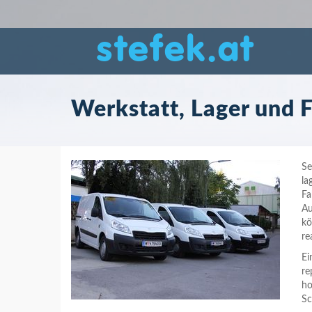
stefek.at
Werkstatt, Lager und 
Se
la
Fa
Au
kö
re
Ei
re
ho
Sc