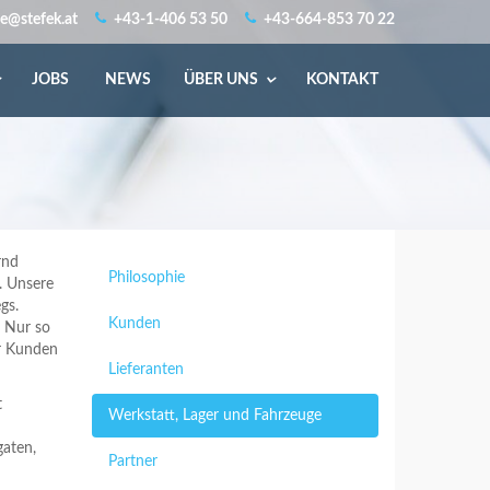
ce@stefek.at
+43-1-406 53 50
+43-664-853 70 22
JOBS
NEWS
ÜBER UNS
KONTAKT
rnd
Philosophie
r. Unsere
gs.
Kunden
. Nur so
er Kunden
Lieferanten
t
Werkstatt, Lager und Fahrzeuge
aten,
Partner