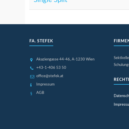
Single Split
FA. STEFEK
FIRME
Sektkelle
Akaziengasse 44-46
, A-1230 Wien
Schulungs
+43-1-406 53 50
office@stefek.at
RECHT
Impressum
AGB
Datensch
Impress