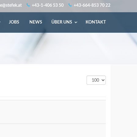
ce@stefek.at
+43-1-406 53 50
+43-664-853 70 22
JOBS
NEWS
ÜBER UNS
KONTAKT
Anzeige
#