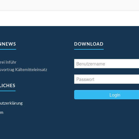
NNEWS
DOWNLOAD
rei Inführ
vortrag Kältemitteleinsatz
LICHES
Login
utzerklärung
um