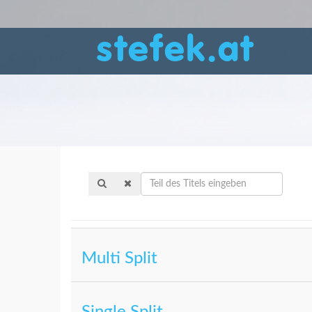
stefek.at
Teil
des
Titels
eingeben
Multi Split